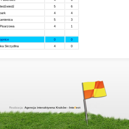
iedźwiedź
5
6
bark
4
4
amienica
5
3
 Pisarzowa
4
1
pniów
0
0
łopnice
0
0
ka Skrzydlna
4
0
Realizacja:
Agencja interaktywna Kraków - Inte
ll
ect