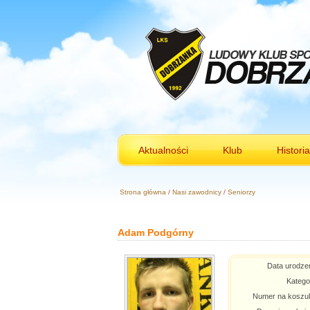
Aktualności
Klub
Historia
Strona główna
/
Nasi zawodnicy
/
Seniorzy
Adam Podgórny
Data urodze
Katego
Numer na koszu