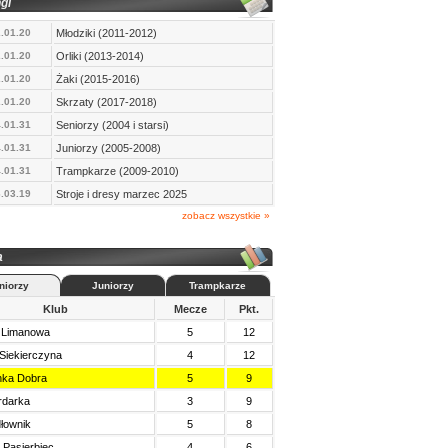
gi
.01.20
Młodziki (2011-2012)
.01.20
Orliki (2013-2014)
.01.20
Żaki (2015-2016)
.01.20
Skrzaty (2017-2018)
.01.31
Seniorzy (2004 i starsi)
.01.31
Juniorzy (2005-2008)
.01.31
Trampkarze (2009-2010)
.03.19
Stroje i dresy marzec 2025
zobacz wszystkie »
a
niorzy
Juniorzy
Trampkarze
Klub
Mecze
Pkt.
 Limanowa
5
12
Siekierczyna
4
12
nka Dobra
5
9
rdarka
3
9
łownik
5
8
 Pasierbiec
4
6