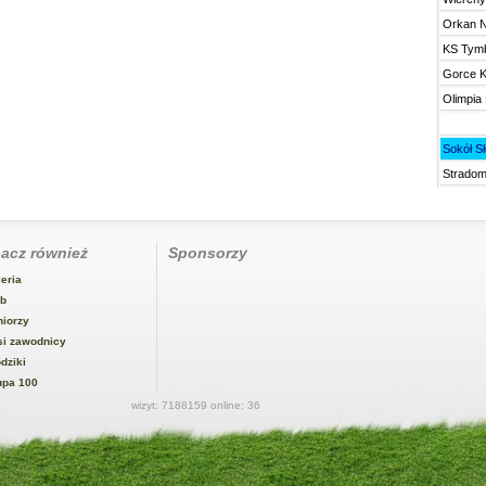
Orkan N
KS Tym
Gorce K
Olimpia
LKS Ru
Sokół S
Stradom
acz również
Sponsorzy
eria
ub
niorzy
si zawodnicy
dziki
upa 100
wizyt: 7188159 online: 36