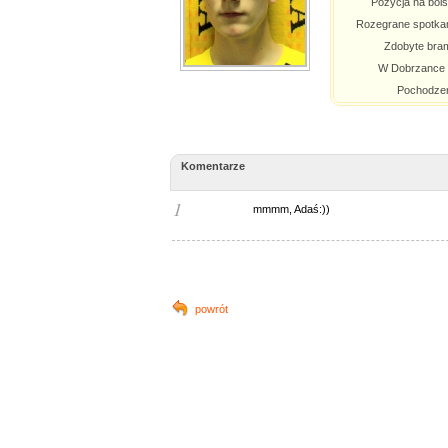
Pozycja na boi
Rozegrane spotka
Zdobyte bra
W Dobrzance 
Pochodze
Komentarze
1
mmmm, Adaś:))
powrót