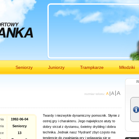
Seniorzy
Juniorzy
Trampkarze
Młodziki
N
A
A
A
rozmiar tekstu:
Twardy i niezwykle dynamiczny pomocnik. Słynie z
nia
1992-06-04
ostrej gry i charakteru. Jego największe atuty to
ria
Seniorzy
dobry strzał z dystansu, świetny drybling i dobra
technika. Jednak nasz 'Hydrant' zbyt często ma
lce
13
tendencje do zwalniania gry i wdawania się w