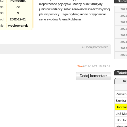
sku
Pomocnik
Trenin
niepotrzebne pojedynki. Mocny punkt drużyny
nia
70
juniorów radzący sobie zarówno w linii defensywnej
2022
mki
9
jak i w pomocy. Jego drybling może przypominać
2022
od
2002-12-01
serię zwodów Arjena Robbena.
2022
nie
wychowanek
2022
2024
2024
» Dodaj komentarz
2024
2026
Tika
2011-11-21 10:49:51
Tabel
Dodaj komentarz
Se
Płomień
Słomka 
Dobrza
LKS Mo
LKS Jod
Wierchy