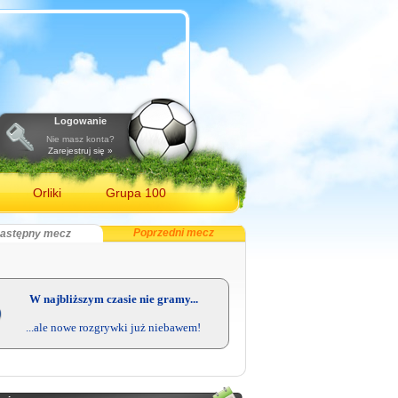
Logowanie
Nie masz konta?
Zarejestruj się »
Orliki
Grupa 100
Poprzedni mecz
astępny mecz
RegioWyniki
-
relacje
live
W najbliższym czasie nie gramy...
...ale nowe rozgrywki już niebawem!