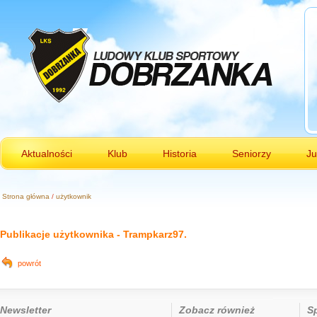
Aktualności
Klub
Historia
Seniorzy
Ju
Strona główna
/
użytkownik
Publikacje użytkownika -
Trampkarz97
.
powrót
Newsletter
Zobacz również
S