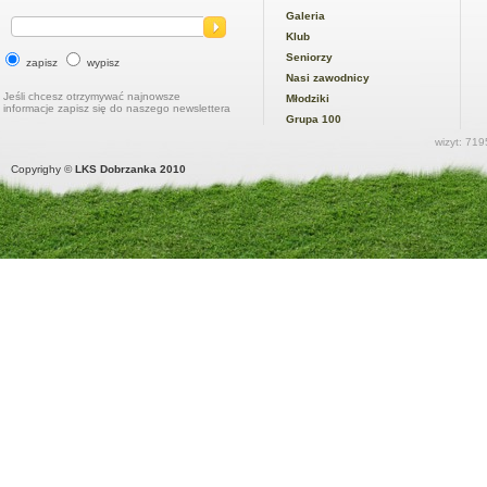
Galeria
Klub
Seniorzy
zapisz
wypisz
Nasi zawodnicy
Jeśli chcesz otrzymywać najnowsze
Młodziki
informacje zapisz się do naszego newslettera
Grupa 100
wizyt: 719
Copyrighy ©
LKS Dobrzanka 2010